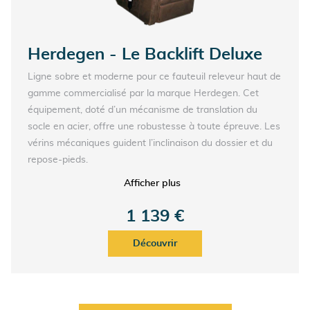
Herdegen - Le Backlift Deluxe
Ligne sobre et moderne pour ce fauteuil releveur haut de
gamme commercialisé par la marque Herdegen. Cet
équipement, doté d’un mécanisme de translation du
socle en acier, offre une robustesse à toute épreuve. Les
vérins mécaniques guident l’inclinaison du dossier et du
repose-pieds.
L’utilisateur opte ainsi pour une position levée, assise ou
Afficher plus
quasi couchée. Le coussin du dossier est déhoussable, et
celui du repose jambes également. Tous deux
1 139 €
s’entretiennent très facilement. L’enseigne française
propose également une housse de protection en option,
Découvrir
en cas d’incontinence. Une large poche latérale accueille
télécommande, revues et paire de lunettes.