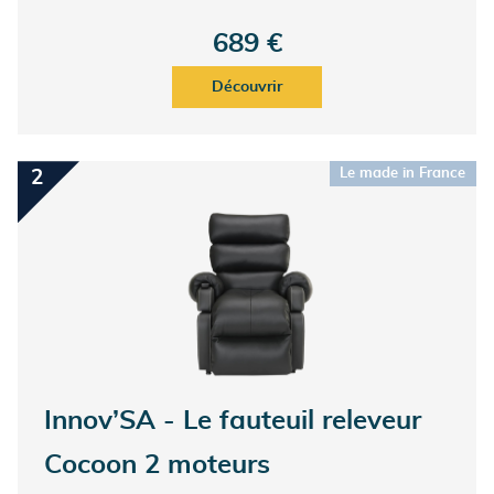
discrètement intégrée à l’un des accoudoirs. Selon
l’utilisation, relevez ou inclinez le dossier, ainsi que le
689 €
repose jambes. Et profitez d’un moment de détente et de
bien-être. Le + ? Son revêtement en tissu haute
Découvrir
résistance. Il répond à la norme anti feu EN 1021-1, et
s'entretient aisément. Un confort appréciable au
quotidien !
Le made in France
2
Innov’SA - Le fauteuil releveur
Cocoon 2 moteurs