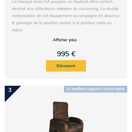
La marque Innov’SA propose un fauteuil ultra confort,
destiné aux utilisateurs adeptes du cocooning. La double
motorisation de cet équipement accompagne en douceur
le passage de la position assise à la position relax ou
repos.
Sa housse enveloppante et moelleuse accueille toutes
Afficher plus
les morphologies (poids maximum : 220 kg pour les
modèles les plus robustes). Constituée de couettes
995 €
rembourrées très confortables, l’assise se décline en 2
largeurs et 2 profondeurs. Elle s'entretient en machine à
Découvrir
30°, pour une meilleure hygiène.
Le meilleur rapport confort/prix
3