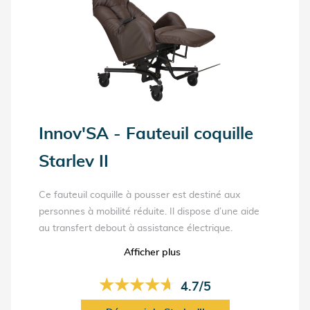
Innov'SA - Fauteuil coquille
Starlev II
Ce fauteuil coquille à pousser est destiné aux
personnes à mobilité réduite. Il dispose d’une aide
au transfert debout à assistance électrique.
Une télécommande permet à l’utilisateur de
Afficher plus
conserver l’autonomie sur le pilotage de l’inclinaison.
Le repose jambes se déploie simultanément avec le
★★★★★
★★★★★
4.7/5
dossier. Pensé pour un usage en collectivité autant