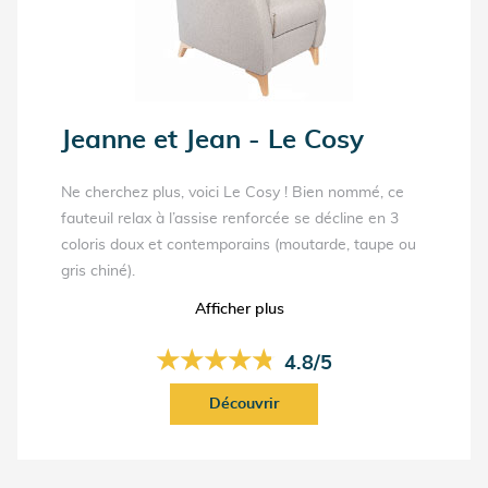
Jeanne et Jean - Le Cosy
Ne cherchez plus, voici Le Cosy ! Bien nommé, ce
fauteuil relax à l’assise renforcée se décline en 3
coloris doux et contemporains (moutarde, taupe ou
gris chiné).
Dans sa version électrique à 2 moteurs, cet
Afficher plus
équipement manuel s’incline selon les préférences
de l’utilisateur. En effet, le dossier et le repose
★★★★★
★★★★★
4.8/5
jambes s'inclinent indépendamment pour un réglage
optimum des positions. Le pilotage des mouvements
Découvrir
s’effectue au moyen d’une télécommande
ergonomique. Meilleur marché, la version mécanique
assure les mêmes fonctions d’inclinaison, jusqu’à